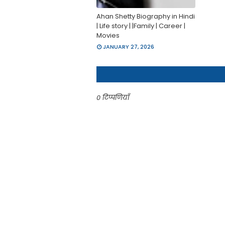
Ahan Shetty Biography in Hindi
| Life story | |Family | Career |
Movies
JANUARY 27, 2026
0 टिप्पणियाँ