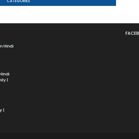
CATEGORIES
U
L
A
FACE
R
P
n Hindi
O
S
T
Hindi
ly |
S
y |