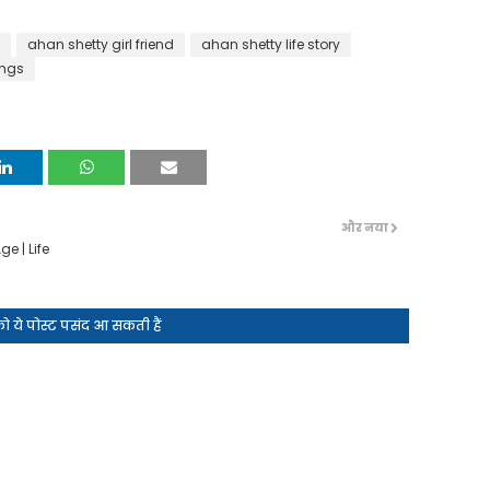
ahan shetty girl friend
ahan shetty life story
ongs
और नया
e | Life
 ये पोस्ट पसंद आ सकती हैं