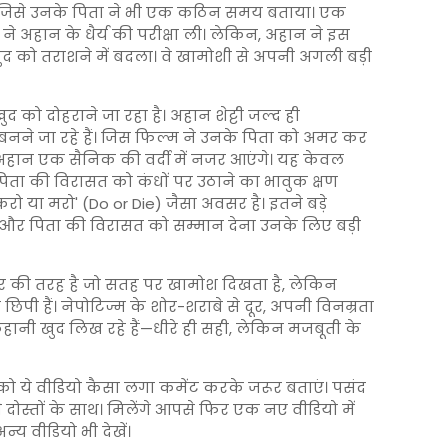
जिसे उनके पिता ने भी एक कठिन समय बताया। एक
ने अहान के धैर्य की परीक्षा ली। लेकिन, अहान ने इस
ुद को तराशने में बदला। वे खामोशी से अपनी अगली बड़ी
ो दोहराने जा रहा है। अहान शेट्टी जल्द ही
बनने जा रहे हैं। जिस फिल्म ने उनके पिता को अमर कर
ं अहान एक सैनिक की वर्दी में नजर आएंगे। यह केवल
 पिता की विरासत को कंधों पर उठाने का भावुक क्षण
रो या मरो' (Do or Die) जैसा अवसर है। इतने बड़े
और पिता की विरासत को सम्मान देना उनके लिए बड़ी
सागर की तरह है जो सतह पर खामोश दिखता है, लेकिन
िपी हैं। नेपोटिज्म के शोर-शराबे से दूर, अपनी विनम्रता
ी खुद लिख रहे हैं—धीरे ही सही, लेकिन मजबूती के
ो ये वीडियो कैसा लगा कमेंट करके जरूर बताएं। पसंद
दोस्तों के साथ। मिलेंगे आपसे फिर एक नए वीडियो में
य वीडियो भी देखें।