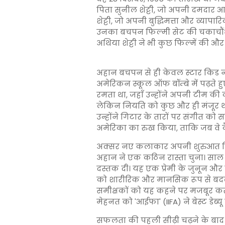
पिता सुनील शेट्टी, जो अपनी दमदार 
शेट्टी, जो अपनी बुद्धिमत्ता और व्यापा
उनका बचपन फिल्मी सेट की चकाचौं
अथिया शेट्टी ने भी कुछ फिल्में की और
अहान बचपन से ही केवल स्टार किड नहीं
अमेरिकन स्कूल ऑफ बॉम्बे में पढ़ते ह
रमता था, जहाँ उन्होंने अपनी टीम की
लेकिन नियति को कुछ और ही मंजूर थ
उन्होंने गिटार के तारों पर संगीत 
अमेरिका का रुख किया, ताकि जब वे कैम
अक्सर नए कलाकार अपनी शुरुआत किसी
अहान ने एक कठिन रास्ता चुना। साल 
दस्तक दी। यह एक प्रेमी के जुनून और
को शारीरिक और मानसिक रूप से बदला। 
समीक्षकों को यह कहने पर मजबूर कर 
मेहनत को 'आईफा' (IIFA) ने बेस्ट डेब्य
सफलता की पहली सीढ़ी चढ़ने के बाद 