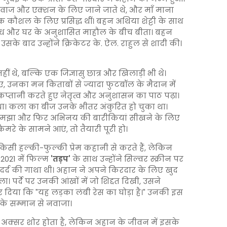
आवाज और एक्शन के लिए जाने जाते थे, और माँ माना
रिक कौशल के लिए प्रसिद्ध थीं। बहन अथिया शेट्टी के साथ
ध और घर के अनुशासित माहौल के बीच बीता। बहन
 उसके बाद उन्होंने क्रिकेटर के. ऐल. राहुल से शादी की।
 थे, बल्कि एक जिज्ञासु छात्र और खिलाड़ी भी थे।
ुए, उनका मन किताबों से ज्यादा फुटबॉल के मैदान में
 कप्तानी करते हुए नेतृत्व और अनुशासन का पाठ पढ़ा।
ा। कला का बीज उनके भीतर अंकुरित हो चुका था।
को समझा और फिर अभिनय की बारीकियां सीखने के लिए
रे के सामने आएं, तो तैयारी पूरी हो।
 हल्की-फुल्की प्रेम कहानी से करते हैं, लेकिन
2021 में फिल्म
'तड़प'
के साथ उन्होंने सिल्वर स्क्रीन पर
 दर्द की गाथा थी। अहान ने अपने किरदार के लिए खुद
पर्दे पर उनकी आंखों में जो शिद्दत दिखी, उसने
दिया कि "यह लड़का लंबी रेस का घोड़ा है।" उनकी इस
ू के सम्मान से नवाजा।
अक्सर शोर होता है, लेकिन अहान के जीवन में इसके