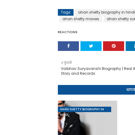
Tags
ahan shetty biography in hindi
ahan shetty movies
ahan shetty s
REACTIONS
पुराने
Vaibhav Suryavanshi Biography | Real Ag
Story and Records
आपको
AHAN SHETTY BIOGRAPHY IN
HINDI