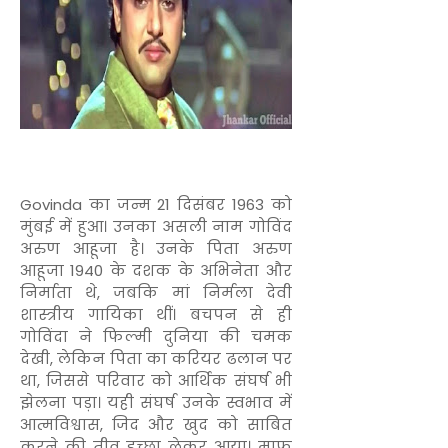
Govinda
का जन्म 21 दिसंबर 1963 को
मुंबई में हुआ। उनका असली नाम गोविंद
अरुण आहूजा है। उनके पिता अरुण
आहूजा 1940 के दशक के अभिनेता और
निर्माता थे, जबकि मां निर्मला देवी
शास्त्रीय गायिका थीं। बचपन से ही
गोविंदा ने फिल्मी दुनिया की चमक
देखी, लेकिन पिता का करियर ढलान पर
था, जिससे परिवार को आर्थिक संघर्ष भी
झेलना पड़ा। यही संघर्ष उनके स्वभाव में
आत्मविश्वास, जिद और खुद को साबित
करने की तीव्र इच्छा लेकर आया। माफ़